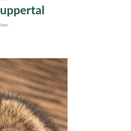
uppertal
rken.