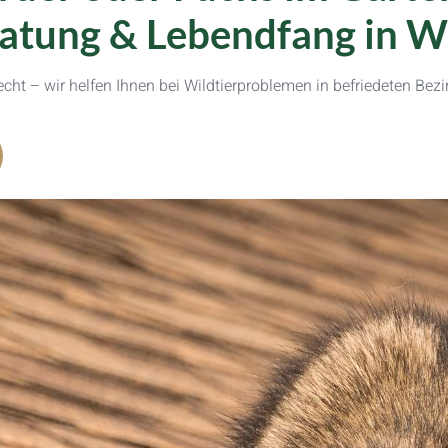
atung & Lebendfang in W
cht – wir helfen Ihnen bei Wildtierproblemen in befriedeten Bezi