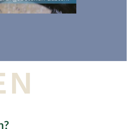
EN
n?