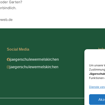
 oder Garten?
rbindlich.
@web.de
Social Media
Inf
Dat
jaegerschulewermelskirchen
Imp
Um unsere We
jaegerschulewermelskirchen
Zustimmung 
AG
Jägerschul
Funktionen 
Dienste ver
Akz