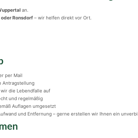
Wuppertal
an.
 oder Ronsdorf
– wir helfen direkt vor Ort.
b
er per Mail
e Antragstellung
wir die Lebendfalle auf
recht und regelmäßig
 gemäß Auflagen umgesetzt
Aufwand und Entfernung – gerne erstellen wir Ihnen ein unverb
hmen