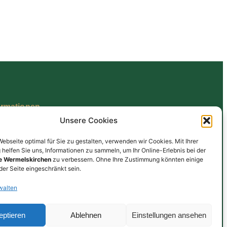
ormationen
Unsere Cookies
enschutz
ressum
bseite optimal für Sie zu gestalten, verwenden wir Cookies. Mit Ihrer
helfen Sie uns, Informationen zu sammeln, um Ihr Online-Erlebnis bei der
B
e Wermelskirchen
zu verbessern. Ohne Ihre Zustimmung könnten einige
der Seite eingeschränkt sein.
walten
eptieren
Ablehnen
Einstellungen ansehen