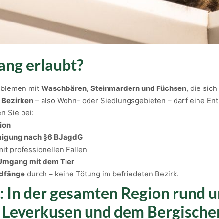
ang erlaubt?
oblemen mit
Waschbären, Steinmardern und Füchsen
, die sic
 Bezirken
– also Wohn- oder Siedlungsgebieten – darf eine En
n Sie bei:
ion
igung nach §6 BJagdG
it professionellen Fallen
Umgang mit dem Tier
ndfänge
durch – keine Tötung im befriedeten Bezirk.
: In der gesamten Region rund 
, Leverkusen und dem Bergische