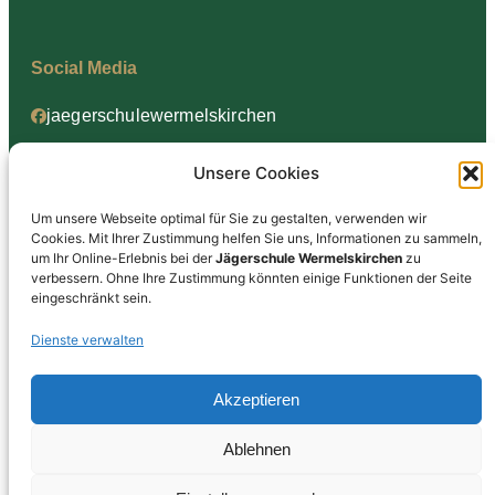
Social Media
jaegerschulewermelskirchen
jaegerschulewermelskirchen
Unsere Cookies
Um unsere Webseite optimal für Sie zu gestalten, verwenden wir
Cookies. Mit Ihrer Zustimmung helfen Sie uns, Informationen zu sammeln,
Informationen
um Ihr Online-Erlebnis bei der
Jägerschule Wermelskirchen
zu
verbessern. Ohne Ihre Zustimmung könnten einige Funktionen der Seite
Datenschutz
eingeschränkt sein.
Impressum
Dienste verwalten
AGB
Akzeptieren
Ablehnen
Jägerschule Wermelskirchen