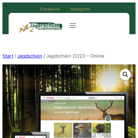
Zum
Facebook
Instagram
Inhalt
springen
Start
/
Jagdschein
/ Jagdschein 22/23 – Online