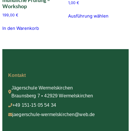
mündliche Prüfung –
1,00
€
Workshop
Dieses
199,00
€
Ausführung wählen
Produkt
weist
In den Warenkorb
mehrere
Varianten
auf.
Die
Optionen
können
Kontakt
auf
der
Jägerschule Wermelskirchen
Produktsei
Braunsberg 7 • 42929 Wermelskirchen
gewählt
+49 151-15 05 54 34
werden
jaegerschule-wermelskirchen@web.de