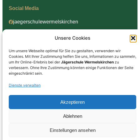
Social Media
jaegerschulewermelskirchen
jaegerschulewermelskirchen
Unsere Cookies
Um unsere Webseite optimal für Sie zu gestalten, verwenden wir
Cookies. Mit Ihrer Zustimmung helfen Sie uns, Informationen zu sammeln,
Informationen
um Ihr Online-Erlebnis bei der
Jägerschule Wermelskirchen
zu
verbessern. Ohne Ihre Zustimmung könnten einige Funktionen der Seite
Datenschutz
eingeschränkt sein.
Impressum
Dienste verwalten
AGB
Akzeptieren
Ablehnen
Jägerschule Wermelskirchen
Einstellungen ansehen